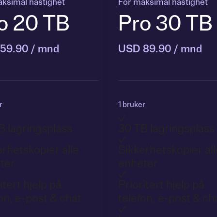
ksimal hastighet
For maksimal hastighet
o 20 TB
Pro 30 TB
59.90 / mnd
USD 89.90 / mnd
r
1 bruker
B lagringsplass
30 TB lagringsplass
rhetskopier alle
Sikkerhetskopier all
ter
enheter
itert hjelp på
Prioritert hjelp på
on, e-post & chat
telefon, e-post & ch