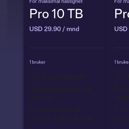
For maksimal hastighet
For ma
Pro 10 TB
Pr
USD 29.90 / mnd
USD 
1 bruker
1 bruke
10 TB lagringsplass
20 T
Sikkerhetskopier alle
Sikke
enheter
enhe
Prioritert hjelp på
Prior
telefon, e-post & chat
telef