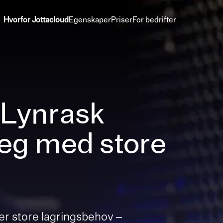
Hvorfor Jottacloud
Egenskaper
Priser
For bedrifter
 Lynrask
deg med store
er store lagringsbehov –