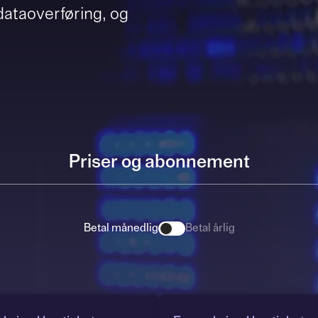
 dataoverføring, og
Priser og abonnement
Betal månedlig
Betal årlig