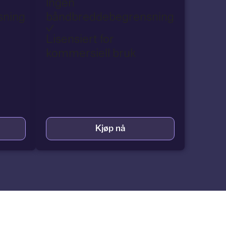
Ingen
sning
båndbreddebegrensning
Lisensiert for
kommersiell bruk
Kjøp nå