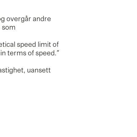
og overgår andre
t som
ical speed limit of
 in terms of speed."
stighet, uansett