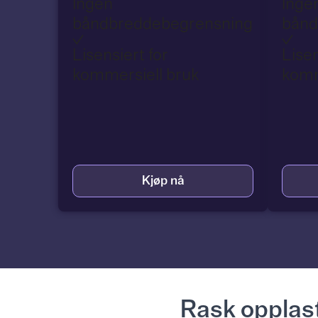
Ingen
Inge
båndbreddebegrensning
bånd
Lisensiert for
Lisen
kommersiell bruk
komm
Kjøp nå
Rask opplas