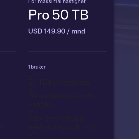
For maksimal hastighet
Pro 50 TB
USD 149.90 / mnd
1 bruker
50 TB lagringsplass
e
Sikkerhetskopier alle
enheter
Prioritert hjelp på
at
telefon, e-post & chat