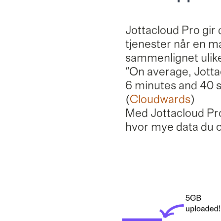
Jottacloud Pro gir
tjenester når en m
sammenlignet ulik
"On average, Jottac
6 minutes and 40 se
(
Cloudwards
)
Med Jottacloud Pro
hvor mye data du o