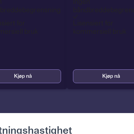
n
Ingen
breddebegrensning
båndbreddebegren
siert for
Lisensiert for
ersiell bruk
kommersiell bruk
Kjøp nå
Kjøp nå
tningshastighet