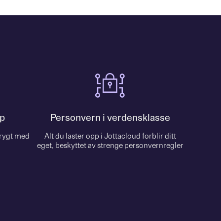
p
Personvern i verdensklasse
trygt med
Alt du laster opp i Jottacloud forblir ditt
eget, beskyttet av strenge personvernregler