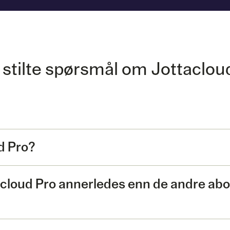
 stilte spørsmål om Jottaclou
d Pro?
acloud Pro annerledes enn de andre ab