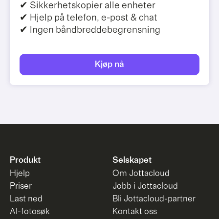
✔ Sikkerhetskopier alle enheter
✔ Hjelp på telefon, e-post & chat
✔ Ingen båndbreddebegrensning
Kjøp nå
Produkt
Selskapet
Hjelp
Om Jottacloud
Priser
Jobb i Jottacloud
Last ned
Bli Jottacloud-partner
AI-fotosøk
Kontakt oss